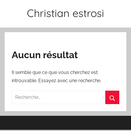
Aller
Christian estrosi
au
contenu
Aucun résultat
Il semble que ce que vous cherchez est
introuvable. Essayez avec une recherche.
Recherche
pour
Recherc
: